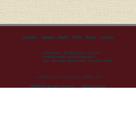
News
Company
Service
Works
Recruit
Contact
〒151-0053 東京都渋谷区代々木5-7-5
PORTAL POINT Yoyogi-Koen 602
TEL：03-6407-9340 / FAX：03-6407-9341
人と場所をつなぎ、まだ見たことのない環境をつくる
©BEAVERS all rights reserved.
PRIVACY POLICY