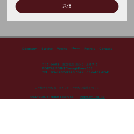
送信
News
Company
Service
Works
Recruit
Contact
〒151-0053 東京都渋谷区代々木5-7-5
PORTAL POINT Yoyogi-Koen 602
TEL：03-6407-9340 / FAX：03-6407-9341
人と場所をつなぎ、まだ見たことのない環境をつくる
©BEAVERS all rights reserved.
PRIVACY POLICY